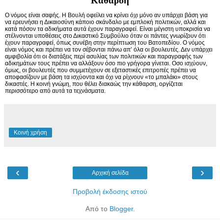
Κάθαρση
Ο νόμος είναι σαφής. Η Βουλή οφείλει να κρίνει όχι μόνο αν υπάρχει βάση για
να ερευνήσει η Δικαιοσύνη κάποιο σκάνδαλο με εμπλοκή πολιτικών, αλλά και
κατά πόσον τα αδικήματα αυτά έχουν παραγραφεί. Είναι μέγιστη υποκρισία να
στέλνονται υποθέσεις στο Δικαστικό Συμβούλιο όταν οι πάντες γνωρίζουν ότι
έχουν παραγραφεί, όπως συνέβη στην περίπτωση του Βατοπεδίου. Ο νόμος
είναι νόμος και πρέπει να τον σέβονται πάνω απ’ όλα οι βουλευτές. Δεν υπάρχει
αμφιβολία ότι οι διατάξεις περί ασυλίας των πολιτικών και παραγραφής των
αδικημάτων τους πρέπει να αλλάξουν όσο πιο γρήγορα γίνεται. Οσο ισχύουν,
όμως, οι βουλευτές που συμμετέχουν σε εξεταστικές επιτροπές πρέπει να
αποφασίζουν με βάση τα ισχύοντα και όχι να ρίχνουν «το μπαλάκι» στους
δικαστές. Η κοινή γνώμη, που θέλει διακαώς την κάθαρση, οργίζεται
περισσότερο από αυτά τα τεχνάσματα.
Κοινή χρήση
‹
›
Αρχική σελίδα
Προβολή έκδοσης ιστού
Από το
Blogger
.