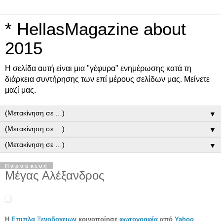
* HellasMagazine about
2015
Η σελίδα αυτή είναι μια "γέφυρα" ενημέρωσης κατά τη
διάρκεια συντήρησης των επί μέρους σελίδων μας. Μείνετε
μαζί μας.
▼
▼
▼
Παρασκευή
Μέγας Αλέξανδρος
Η
Επιπλα Ξενοδοχειων
κοινοποίησε
φωτογραφία
από
Yahoo